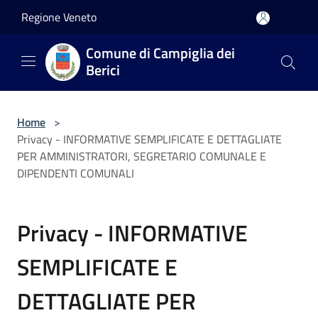
Salta al contenuto principale
Regione Veneto
Comune di Campiglia dei
Berici
Home
>
Privacy - INFORMATIVE SEMPLIFICATE E DETTAGLIATE
PER AMMINISTRATORI, SEGRETARIO COMUNALE E
DIPENDENTI COMUNALI
Privacy - INFORMATIVE
SEMPLIFICATE E
DETTAGLIATE PER