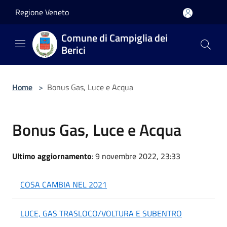
Salta al contenuto principale
Regione Veneto
Comune di Campiglia dei
Berici
Home
>
Bonus Gas, Luce e Acqua
Bonus Gas, Luce e Acqua
Ultimo aggiornamento
: 9 novembre 2022, 23:33
COSA CAMBIA NEL 2021
LUCE, GAS TRASLOCO/VOLTURA E SUBENTRO