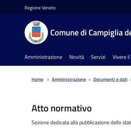
Salta al contenuto principale
Regione Veneto
Comune di Campiglia de
Amministrazione
Novità
Servizi
Vivere 
Home
>
Amministrazione
>
Documenti e dati
Atto normativo
Sezione dedicata alla pubblicazione dello sta