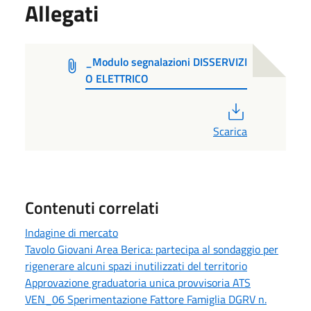
Allegati
_Modulo segnalazioni DISSERVIZI
O ELETTRICO
PDF
Scarica
Contenuti correlati
Indagine di mercato
Tavolo Giovani Area Berica: partecipa al sondaggio per
rigenerare alcuni spazi inutilizzati del territorio
Approvazione graduatoria unica provvisoria ATS
VEN_06 Sperimentazione Fattore Famiglia DGRV n.